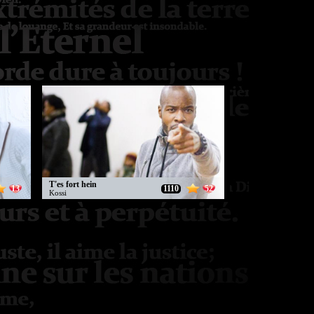
T'es fort hein
13
1110
52
Kossi