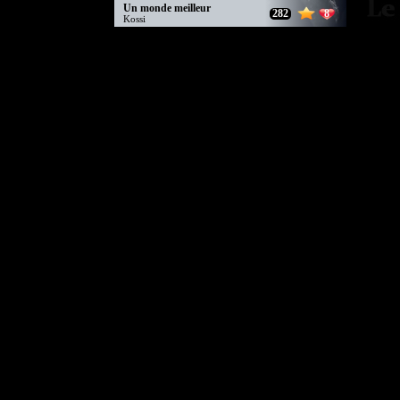
Un monde meilleur
282
8
Kossi