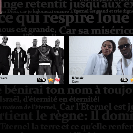
raves
Réussir
3976
45
258
Kossi